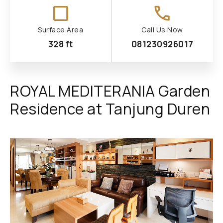
check_box_outline_blank
call
Surface Area
Call Us Now
328 ft
081230926017
ROYAL MEDITERANIA Garden
Residence at Tanjung Duren