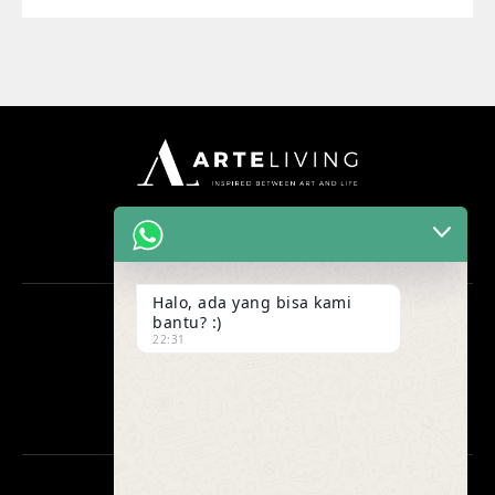
Halo, ada yang bisa kami
bantu? :)
OFFICE
22:31
Ruko Maggiore Grand H no 53
Gading Serpong, Tangerang